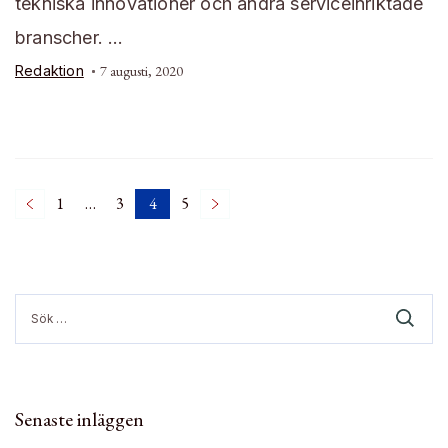
tekniska innovationer och andra serviceinriktade
branscher. …
Redaktion
7 augusti, 2020
Sidnumrering
1
…
3
4
5
Page
Page
Page
Page
för
Sök
efter:
inlägg
Senaste inläggen