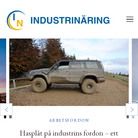
Industrinäring
Tillverkning och serieproduktion
ARBETSFORDON
Hasplåt på industrins fordon – ett