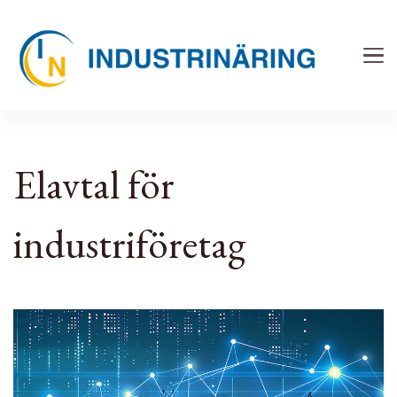
Industrinäring
Tillverkning och serieproduktion
Elavtal för
industriföretag